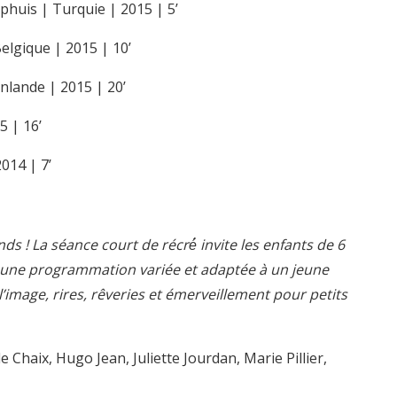
uis | Turquie | 2015 | 5’
elgique | 2015 | 10’
nlande | 2015 | 20’
5 | 16’
014 | 7’
ds ! La séance court de récré́ invite les enfants de 6
rs une programmation variée et adaptée à un jeune
’image, rires, r
ê
v
eries et émerveillement pour petits
e Chaix, Hugo Jean, Juliette Jourdan, Marie Pillier,