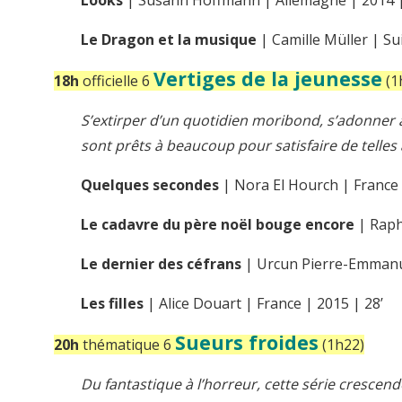
Looks
| Susann Hoffmann | Allemagne | 2014 |
Le Dragon et la musique
| Camille Müller | Su
Vertiges de la jeunesse
18h
officielle 6
(1
S’extirper d’un quotidien moribond, s’adonner
sont prêts à beaucoup pour satisfaire de telles a
Quelques secondes
| Nora El Hourch | France 
Le cadavre du père noël bouge encore
| Raph
Le dernier des céfrans
| Urcun Pierre-Emmanue
Les filles
| Alice Douart | France | 2015 | 28’
Sueurs froides
20h
thématique 6
(1h22)
Du fantastique à l’horreur, cette série crescen