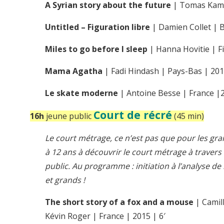
A Syrian story about the future
| Tomas Kamph
Untitled – Figuration libre
| Damien Collet | B
Miles to go before I sleep
| Hanna Hovitie | Fi
Mama Agatha
| Fadi Hindash | Pays-Bas | 201
Le skate moderne
| Antoine Besse | France |2
Court de récré
16h
jeune public
(45 min)
Le court métrage, ce n’est pas que pour les gran
à 12 ans à découvrir le court métrage à trave
public. Au programme : initiation à l’analyse de l
et grands !
The short story of a fox and a mouse
| Camill
Kévin Roger | France | 2015 | 6′