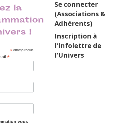
Se connecter
ez la
(Associations &
ammation
Adhérents)
nivers !
Inscription à
l’infolettre de
*
champ requis
l’Univers
*
mail
ammation vous