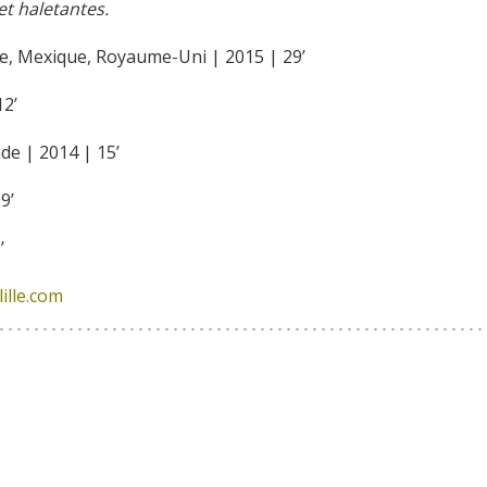
et haletantes.
e, Mexique, Royaume-Uni | 2015 | 29’
12’
nde | 2014 | 15’
9’
’
ille.com