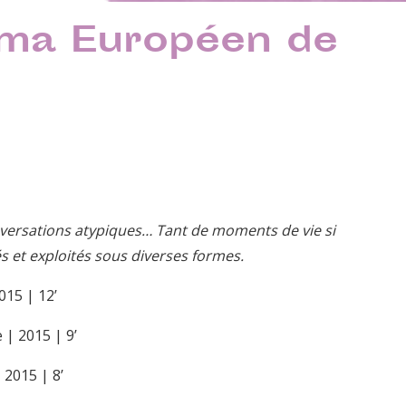
éma Européen de
nversations atypiques… Tant de moments de vie si
és et exploités sous diverses formes.
015 | 12’
 | 2015 | 9’
2015 | 8’