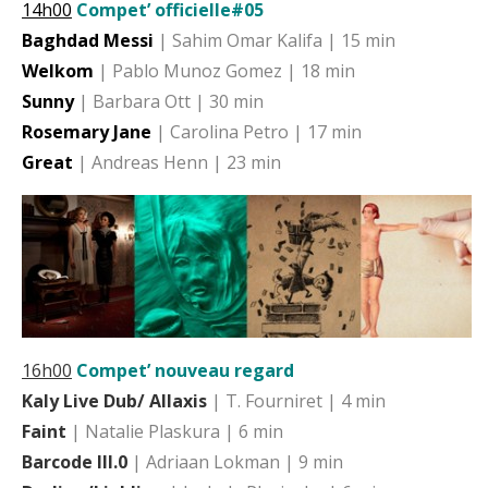
14h00
Compet’ officielle#05
Baghdad Messi
| Sahim Omar Kalifa | 15 min
Welkom
| Pablo Munoz Gomez | 18 min
Sunny
| Barbara Ott | 30 min
Rosemary Jane
| Carolina Petro | 17 min
Great
| Andreas Henn | 23 min
16h00
Compet’ nouveau regard
Kaly Live Dub/ Allaxis
| T. Fourniret | 4 min
Faint
| Natalie Plaskura | 6 min
Barcode III.0
| Adriaan Lokman | 9 min