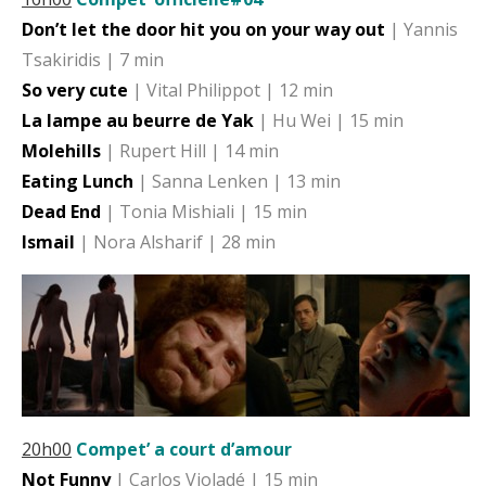
Don’t let the door hit you on your way out
| Yannis
Tsakiridis | 7 min
So very cute
| Vital Philippot | 12 min
La lampe au beurre de Yak
| Hu Wei | 15 min
Molehills
| Rupert Hill | 14 min
Eating Lunch
| Sanna Lenken | 13 min
Dead End
| Tonia Mishiali | 15 min
Ismail
| Nora Alsharif | 28 min
20h00
Compet’ a court d’amour
Not Funny
| Carlos Violadé | 15 min