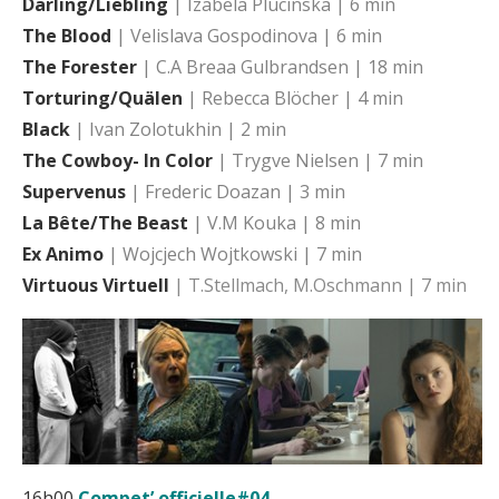
Darling/Liebling
| Izabela Plucinska | 6 min
The Blood
| Velislava Gospodinova | 6 min
The Forester
| C.A Breaa Gulbrandsen | 18 min
Torturing/Quälen
| Rebecca Blöcher | 4 min
Black
| Ivan Zolotukhin | 2 min
The Cowboy- In Color
| Trygve Nielsen | 7 min
Supervenus
| Frederic Doazan | 3 min
La Bête/The Beast
| V.M Kouka | 8 min
Ex Animo
| Wojcjech Wojtkowski | 7 min
Virtuous Virtuell
| T.Stellmach, M.Oschmann | 7 min
16h00
Compet’ officielle#04