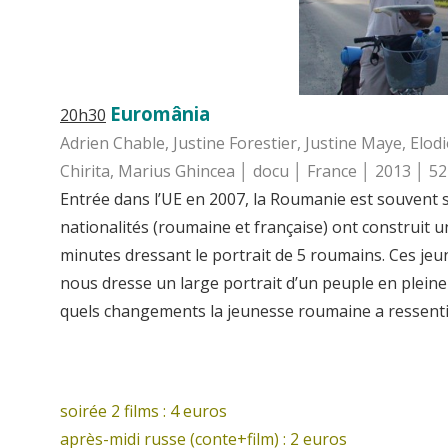
Euromânia
20h30
Adrien Chable, Justine Forestier, Justine Maye, Elod
Chirita, Marius Ghincea │ docu │ France │ 2013 │ 5
Entrée dans l’UE en 2007, la Roumanie est souvent s
nationalités (roumaine et française) ont construit 
minutes dressant le portrait de 5 roumains. Ces jeun
nous dresse un large portrait d’un peuple en pleine
quels changements la jeunesse roumaine a ressenti 
soirée 2 films : 4 euros
après-midi russe (conte+film) : 2 euros