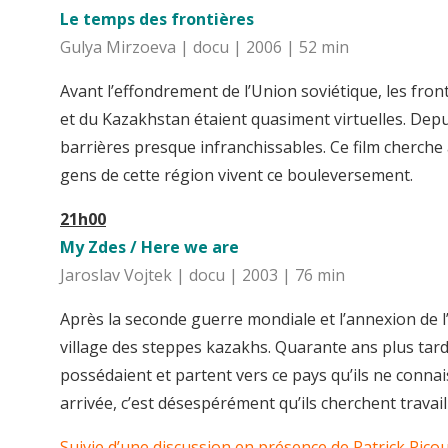
Le temps des frontières
Gulya Mirzoeva | docu | 2006 | 52 min
Avant l’effondrement de l’Union soviétique, les fron
et du Kazakhstan étaient quasiment virtuelles. Depui
barrières presque infranchissables. Ce film cherche
gens de cette région vivent ce bouleversement.
21h00
My Zdes / Here we are
Jaroslav Vojtek | docu | 2003 | 76 min
Après la seconde guerre mondiale et l’annexion de l’
village des steppes kazakhs. Quarante ans plus tard,
possédaient et partent vers ce pays qu’ils ne connais
arrivée, c’est désespérément qu’ils cherchent trava
Suivie d’une discussion en présence de Patrick Picou