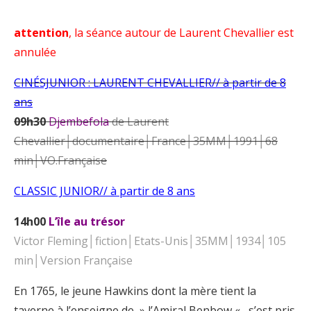
attention
, la séance autour de Laurent Chevallier est
annulée
CINÉSJUNIOR : LAURENT CHEVALLIER// à partir de 8
ans
09h30
Djembefola
de Laurent
Chevallier│documentaire│France│35MM│1991│68
min│VO.Française
CLASSIC JUNIOR// à partir de 8 ans
14h00
L’île au trésor
Victor Fleming│fiction│Etats-Unis│35MM│1934│105
min│Version Française
En 1765, le jeune Hawkins dont la mère tient la
taverne à l’enseigne de » l’Amiral Benbow « , s’est pris