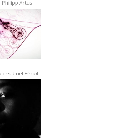
 Philipp Artus
an-Gabriel Périot