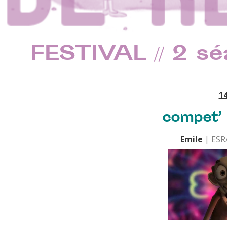
FESTIVAL // 2 s
1
compet’ 
Emile
| ESR