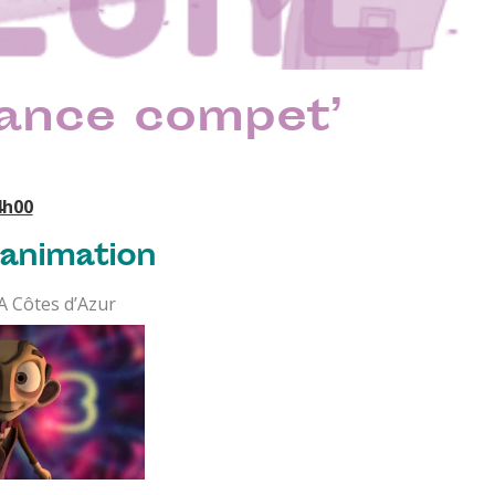
éance compet’
4h00
animation
A Côtes d’Azur