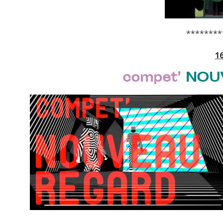
********
1
compet’
NOU