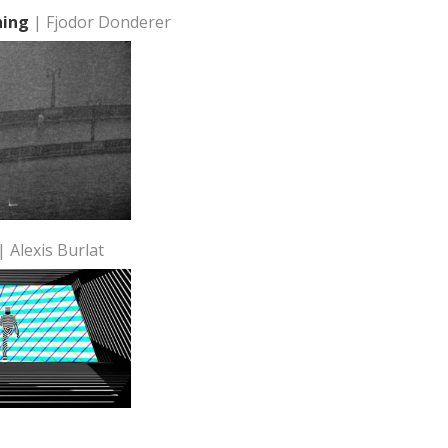
hing
| Fjodor Donderer
| Alexis Burlat