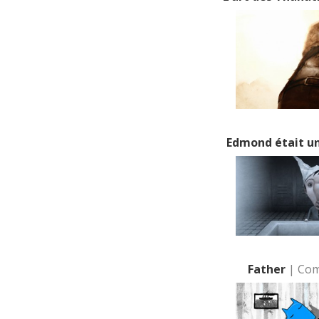
Edmond était u
Father
| Com