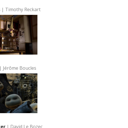
s
| Timothy Reckart
| Jérôme Boucles
ier
| David Le Bozec