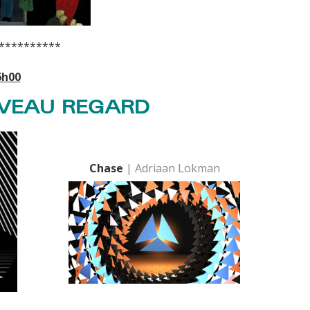
**********
6h00
VEAU REGARD
Chase
| Adriaan Lokman