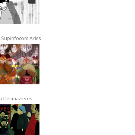
 Supinfocom Arles
a Desmazieres