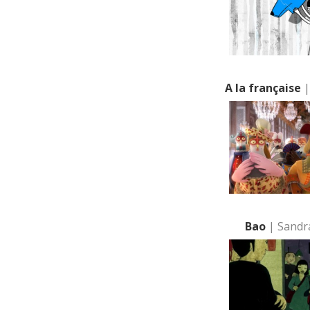
A la française
|
Bao
| Sandr