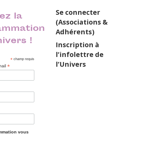
Se connecter
ez la
(Associations &
ammation
Adhérents)
nivers !
Inscription à
l’infolettre de
*
champ requis
l’Univers
*
mail
ammation vous