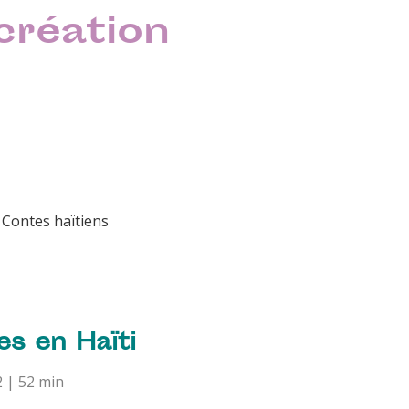
création
+ Contes haïtiens
es en Haïti
2 | 52 min