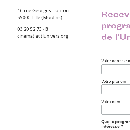
16 rue Georges Danton
Recev
59000 Lille (Moulins)
progr
03 20 52 73 48
de l'U
cinema( at )lunivers.org
Votre adresse 
Votre prénom
Votre nom
Quelle progr
intéresse ?