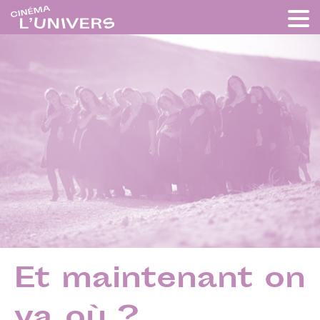
Et maintenant on
va où ?