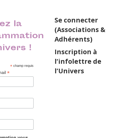
Se connecter
ez la
(Associations &
ammation
Adhérents)
nivers !
Inscription à
l’infolettre de
*
champ requis
l’Univers
*
mail
ammation vous