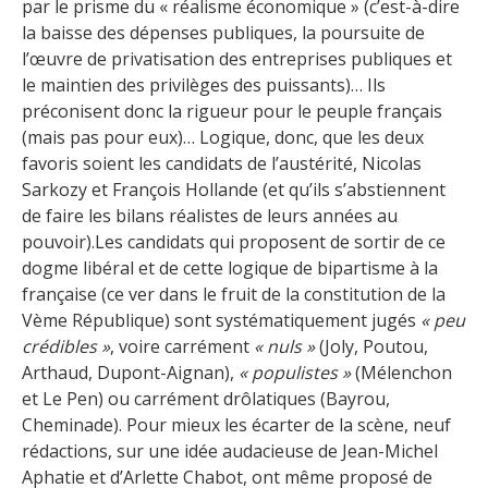
par le prisme du « réalisme économique » (c’est-à-dire
la baisse des dépenses publiques, la poursuite de
l’œuvre de privatisation des entreprises publiques et
le maintien des privilèges des puissants)… Ils
préconisent donc la rigueur pour le peuple français
(mais pas pour eux)… Logique, donc, que les deux
favoris soient les candidats de l’austérité, Nicolas
Sarkozy et François Hollande (et qu’ils s’abstiennent
de faire les bilans réalistes de leurs années au
pouvoir).Les candidats qui proposent de sortir de ce
dogme libéral et de cette logique de bipartisme à la
française (ce ver dans le fruit de la constitution de la
Vème République) sont systématiquement jugés
« peu
crédibles »
, voire carrément
« nuls »
(Joly, Poutou,
Arthaud, Dupont-Aignan),
« populistes »
(Mélenchon
et Le Pen) ou carrément drôlatiques (Bayrou,
Cheminade). Pour mieux les écarter de la scène, neuf
rédactions, sur une idée audacieuse de Jean-Michel
Aphatie et d’Arlette Chabot, ont même proposé de