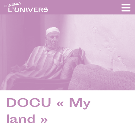
DOCU « My
land »