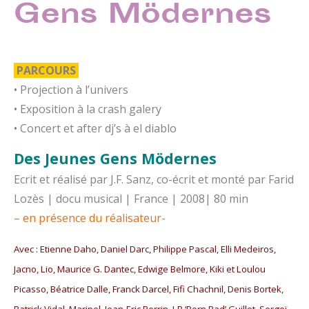
Gens Mödernes
PARCOURS
• Projection à l’univers
• Exposition à la crash galery
• Concert et after dj’s à el diablo
Des Jeunes
Gens Mödernes
Ecrit et réalisé par J.F. Sanz, co-écrit et monté par Farid
Lozès | docu musical | France | 2008| 80 min
– en présence du réalisateur-
Avec : Etienne Daho, Daniel Darc, Philippe Pascal, Elli Medeiros,
Jacno, Lio, Maurice G. Dantec, Edwige Belmore, Kiki et Loulou
Picasso, Béatrice Dalle, Franck Darcel, Fifi Chachnil, Denis Bortek,
Patrick Vidal, Maripol, Jean-Eric Perrin, J-B ‘Born Bad’ Guillot, Sergeï