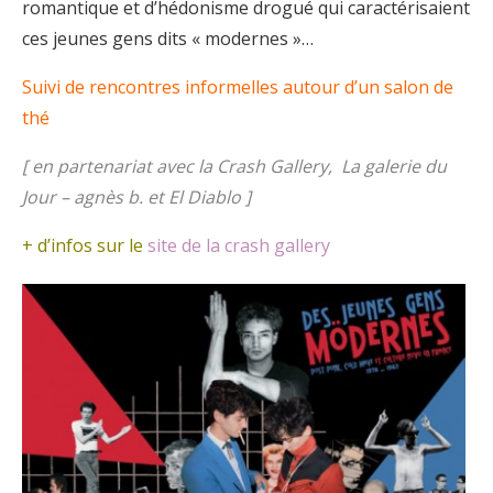
romantique et d’hédonisme drogué qui caractérisaient
ces jeunes gens dits « modernes »…
Suivi de rencontres informelles autour d’un salon de
thé
[ en partenariat avec la Crash Gallery, La galerie du
Jour – agnès b. et El Diablo ]
+ d’infos sur le
site de la crash gallery