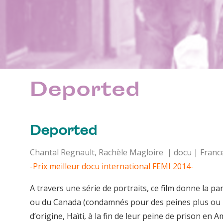
Deported
Deported
Chantal Regnault, Rachèle Magloire | docu | France
-Prix meilleur docu international FEMI 2014-
A travers une série de portraits, ce film donne la pa
ou du Canada (condamnés pour des peines plus ou m
d’origine, Haïti, à la fin de leur peine de prison en