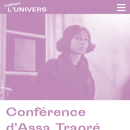
Conférence
d’Assa Traoré