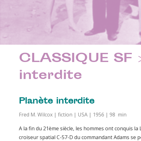
CLASSIQUE SF >
interdite
Planète interdite
Fred M. Wilcox | fiction | USA | 1956 | 98 min
A la fin du 21ème siècle, les hommes ont conquis la
croiseur spatial C-57-D du commandant Adams se pose