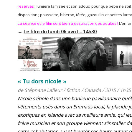
réservés :
lumière tamisée et son adouci pour que bébé ne soit 
disposition ; poussette, biberon, tétée, gazouillis et petites lar
La séance et le film sont bien à destination des adultes !
L’enfan
→
Le film du lundi 06 avril – 14h30
« Tu
dors nicole »
de Stéphane Lafleur / fiction / Canada / 2015 / 1h35
Nicole s’étiole dans une banlieue pavillonnaire québ
vêtements usés dans un Emmaüs local, la placide jeu
exotiques en Islande avec sa meilleure amie, qui leu
frère musicien et son groupe viennent s’installer d
cette cohabitation ayant bientôt ses hauts autant 