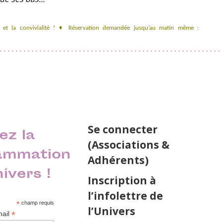
t la convivialité
!
♦
Réservation demandée jusqu’au matin même :
Se connecter
ez la
(Associations &
ammation
Adhérents)
nivers !
Inscription à
l’infolettre de
*
champ requis
l’Univers
*
mail