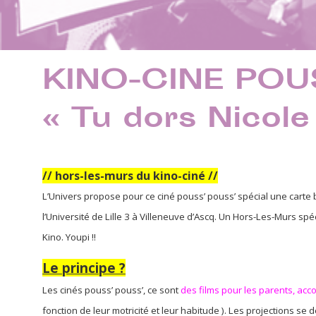
KINO-CINE POUS
« Tu dors Nicole
// hors-les-murs du kino-ciné //
L’Univers propose pour ce ciné pouss’ pouss’ spécial une carte 
l’Université de Lille 3 à Villeneuve d’Ascq. Un Hors-Les-Murs spéc
Kino. Youpi !!
Le principe ?
Les cinés pouss’ pouss’, ce sont
des films pour les parents,
acco
fonction de leur motricité et leur habitude ). Les projections se