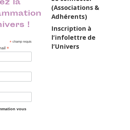
ez la
(Associations &
ammation
Adhérents)
nivers !
Inscription à
l’infolettre de
*
champ requis
l’Univers
*
mail
ammation vous