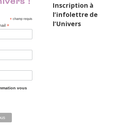
nivers !
Inscription à
l’infolettre de
*
champ requis
l’Univers
*
mail
ammation vous