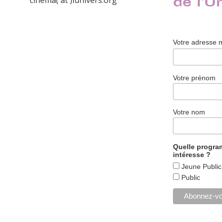
de l'U
cinema( at )lunivers.org
Votre adresse 
Votre prénom
Votre nom
Quelle progr
intéresse ?
Jeune Public
Public