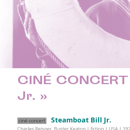
CINÉ CONCERT «
Jr. »
Steamboat Bill Jr.
ciné-concert
Charles Reisner, Buster Keaton | fiction | USA | 19