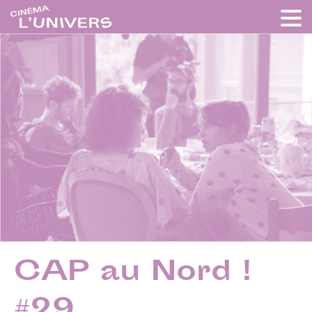
CAP au Nord !
#29