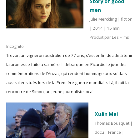
Story of good
men
Julie Merckling | fiction
| 2014 | 15 min
Produit par Les Films
Incognito
Trévor, un vigneron australien de 77 ans, s’est enfin décidé à tenir
la promesse faite à sa mère. Il débarque en Picardie le jour des
commémorations de l’Anzac, qui rendent hommage aux soldats
australiens tués lors de la Première guerre mondiale. Là, il fait la
rencontre de Simon, un jeune journaliste local.
Xuân Mai
Thomas Bousquet |
docu | France |