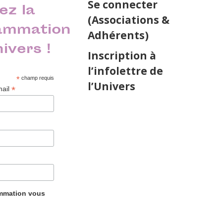
Se connecter
ez la
(Associations &
ammation
Adhérents)
nivers !
Inscription à
l’infolettre de
*
champ requis
l’Univers
*
mail
ammation vous