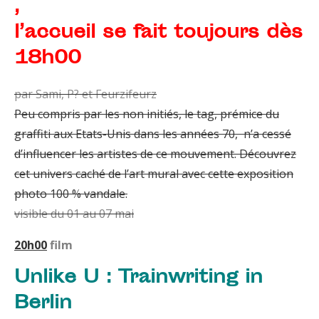
,
l’accueil se fait toujours dès
18h00
par Sami, P? et Feurzifeurz
Peu compris par les non initiés, le tag, prémice du
graffiti aux Etats-Unis dans les années 70, n’a cessé
d’influencer les artistes de ce mouvement. Découvrez
cet univers caché de l’art mural avec cette exposition
photo 100 % vandale.
visible du 01 au 07 mai
20h00
film
Unlike U : Trainwriting in
Berlin