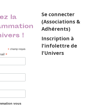
Se connecter
ez la
(Associations &
ammation
Adhérents)
nivers !
Inscription à
l’infolettre de
*
champ requis
l’Univers
*
mail
ammation vous