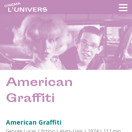
American
Graffiti
American Graffiti
George Lucas | fiction | états-Unis | 1974 | 112 min