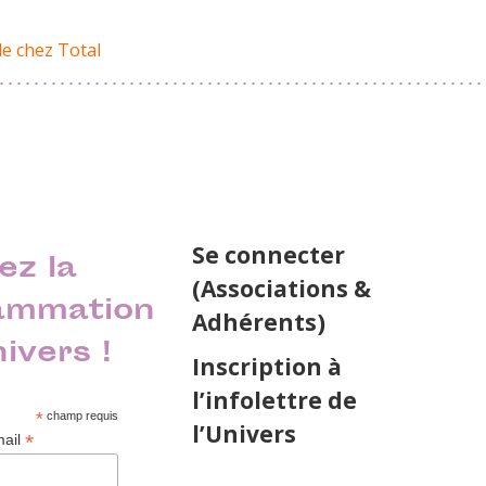
de chez Total
Se connecter
ez la
(Associations &
ammation
Adhérents)
nivers !
Inscription à
l’infolettre de
*
champ requis
l’Univers
*
mail