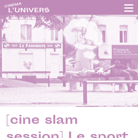
[cine slam
session] Le sport