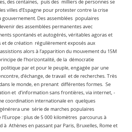
ines, des centaines, puis des milliers de personnes se
s villes d’Espagne pour protester contre la crise
 du gouvernement. Des assemblées populaires
 devenir des assemblées permanentes avec
ents spontanés et autogérés, véritables agoras et
ats et de création régulièrement exposés aux
s assistions alors à l’apparition du mouvement du 15M
principe de l’horizontalité, de la démocratie
la politique par et pour le peuple, engagée par une
ncontre, d’échange, de travail et de recherches. Très
et dans le monde, en prenant différentes formes. Se
on et d’information sans frontières, via internet, -
une coordination internationale en quelques
i générera une série de marches populaires
e l’Europe : plus de 5 000 kilomètres parcourus à
rid à Athènes en passant par Paris, Bruxelles, Rome et