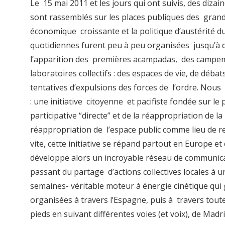
Le 15 mai 2011 et les jours qui ont suivis, des diza
sont rassemblés sur les places publiques des grande
économique croissante et la politique d’austérité
quotidiennes furent peu à peu organisées jusqu’à
l’apparition des premières acampadas, des campem
laboratoires collectifs : des espaces de vie, de déb
tentatives d’expulsions des forces de l’ordre. Nou
: une initiative citoyenne et pacifiste fondée sur le 
participative “directe” et de la réappropriation de 
réappropriation de l’espace public comme lieu de re
vite, cette initiative se répand partout en Europe 
développe alors un incroyable réseau de communicati
passant du partage d’actions collectives locales à 
semaines- véritable moteur à énergie cinétique qu
organisées à travers l’Espagne, puis à travers tout
pieds en suivant différentes voies (et voix), de Mad