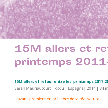
15M allers et re
printemps 201
15M allers et retour entre les printemps 2011-2
Sarah Mauriaucourt | docu | Espagne| 2014 | 84 m
– avant-premiere en présence de la réalisatrice –