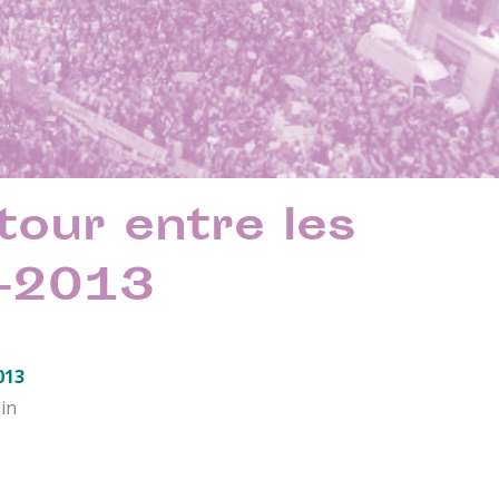
tour entre les
1-2013
013
in