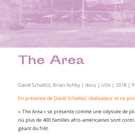
The Area
David Schalliol, Brian Ashby | docu | USA | 2018 | 
En présence de David Schalliol, réalisateur et co-pr
« The Area » se présente comme une odyssée de plus
où plus de 400 familles afro-américaines sont contr
géant du frêt.