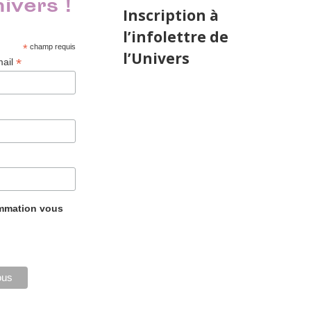
nivers !
Inscription à
l’infolettre de
*
champ requis
l’Univers
*
mail
ammation vous