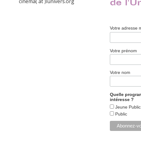
de l'U
cinema( at )lunivers.org
Votre adresse 
Votre prénom
Votre nom
Quelle progr
intéresse ?
Jeune Public
Public