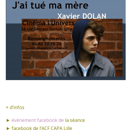
+ d’infos
►
événement facebook de
la séance
►
facebook de l’ACF CAPA Lille