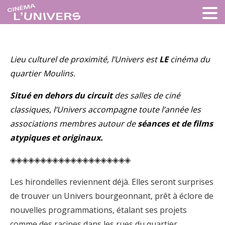
Lieu culturel de proximité, l’Univers est
LE
cinéma du
quartier Moulins.
Situé en dehors du circuit
des salles de ciné
classiques, l’Univers accompagne toute l’année les
associations membres autour de
séances et de films
atypiques et originaux.
◈◈◈◈◈◈◈◈◈◈◈◈◈◈◈◈◈◈◈◈
Les hirondelles reviennent déjà. Elles seront surprises
de trouver un Univers bourgeonnant, prêt à éclore de
nouvelles programmations, étalant ses projets
comme des racines dans les rues du quartier.