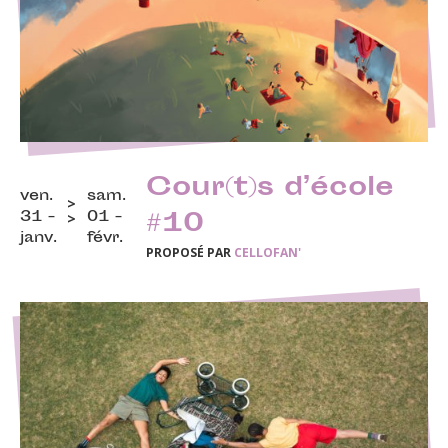
Cour(t)s d’école
ven.
sam.
31 -
01 -
#10
janv.
févr.
PROPOSÉ PAR
CELLOFAN'