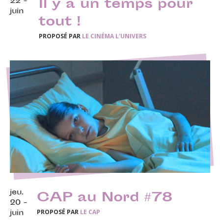
22 -
Il y a un temps pour
juin
tout !
PROPOSÉ PAR
LE CINÉMA L'UNIVERS
jeu.
CAP au Nord #78
20 -
PROPOSÉ PAR
LE CAP
juin