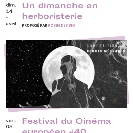
Un dimanche en
dim.
14
herboristerie
-
avril
PROPOSÉ PAR
ROBIN DES BIO
Festival du Cinéma
ven.
05
européen #40