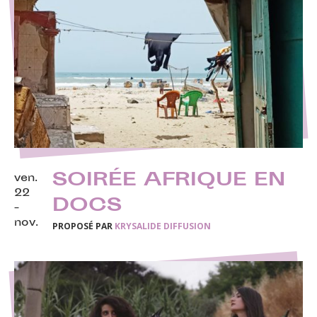
SOIRÉE AFRIQUE EN
ven.
22
DOCS
-
nov.
PROPOSÉ PAR
KRYSALIDE DIFFUSION