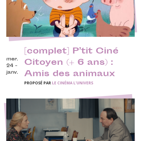
[complet] P’tit Ciné
mer.
Citoyen (+ 6 ans) :
24 -
Amis des animaux
janv.
PROPOSÉ PAR
LE CINÉMA L'UNIVERS