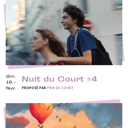
dim.
Nuit du Court #4
16 -
PROPOSÉ PAR
PRIX DE COURT
févr.