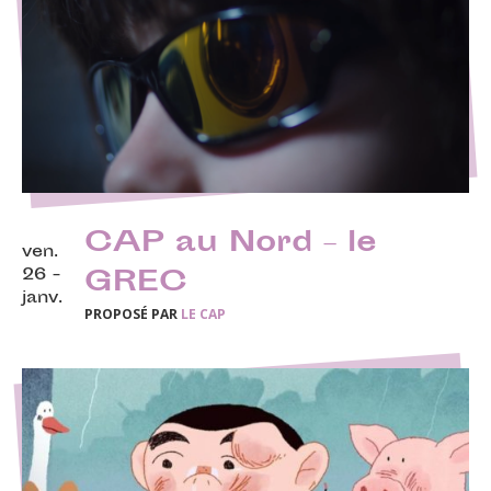
CAP au Nord – le
ven.
26 -
GREC
janv.
PROPOSÉ PAR
LE CAP