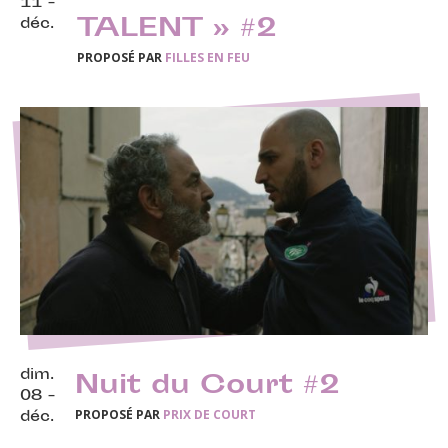
11 -
TALENT » #2
déc.
PROPOSÉ PAR
FILLES EN FEU
dim.
Nuit du Court #2
08 -
PROPOSÉ PAR
PRIX DE COURT
déc.