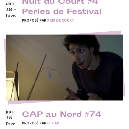
Nuit du Court #4 –
dim.
18 -
Perles de Festival
févr.
PROPOSÉ PAR
PRIX DE COURT
jeu.
CAP au Nord #74
15 -
PROPOSÉ PAR
LE CAP
févr.