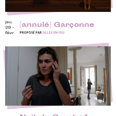
jeu.
[annulé] Garçonne
29 -
PROPOSÉ PAR
FILLES EN FEU
févr.