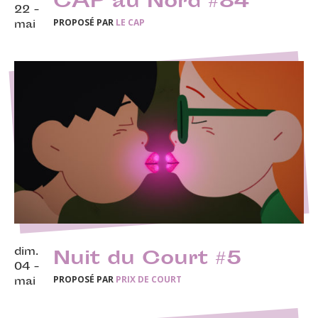
CAP au Nord #84
22 -
PROPOSÉ PAR
LE CAP
mai
dim.
Nuit du Court #5
04 -
PROPOSÉ PAR
PRIX DE COURT
mai