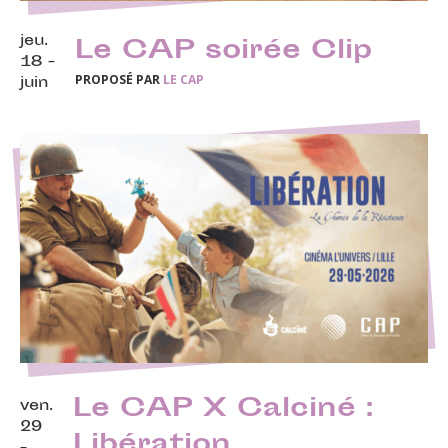
jeu.
Le CAP soirée Clip
18 -
PROPOSÉ PAR
LE CAP
juin
Le CAP X Calciné :
ven.
29
Libération