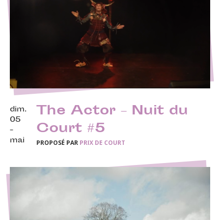
The Actor – Nuit du
dim.
05
Court #5
-
mai
PROPOSÉ PAR
PRIX DE COURT