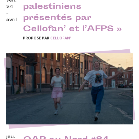
ven.
palestiniens
24
-
présentés par
avril
Cellofan’ et l’AFPS »
PROPOSÉ PAR
CELLOFAN'
jeu.