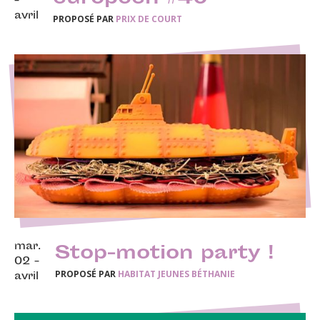
-
avril
PROPOSÉ PAR
PRIX DE COURT
mar.
Stop-motion party !
02 -
PROPOSÉ PAR
HABITAT JEUNES BÉTHANIE
avril