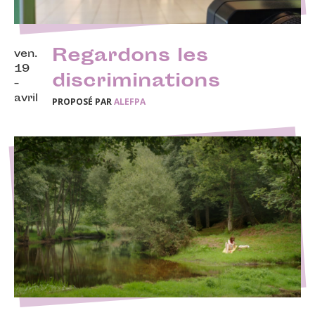
Regardons les
ven.
19
discriminations
-
avril
PROPOSÉ PAR
ALEFPA