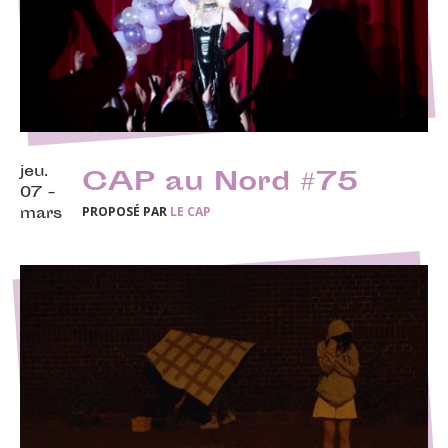
jeu.
CAP au Nord #75
07 -
PROPOSÉ PAR
LE CAP
mars