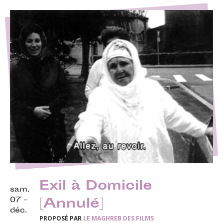
Exil à Domicile
sam.
07 -
[Annulé]
déc.
PROPOSÉ PAR
LE MAGHREB DES FILMS