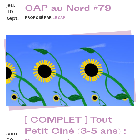
jeu.
CAP au Nord #79
19 -
PROPOSÉ PAR
LE CAP
sept.
[ COMPLET ] Tout
Petit Ciné (3-5 ans) :
sam.