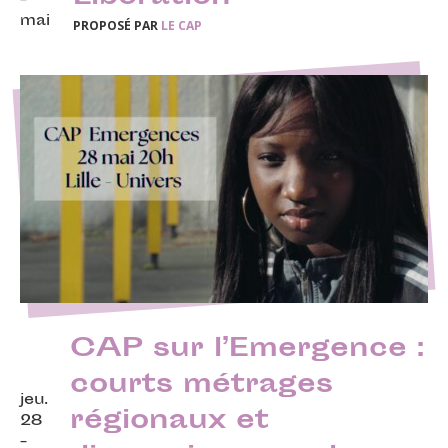
-
mai
PROPOSÉ PAR
LE CAP
CAP sur l’Emergence :
courts métrages
jeu.
régionaux et
28
-