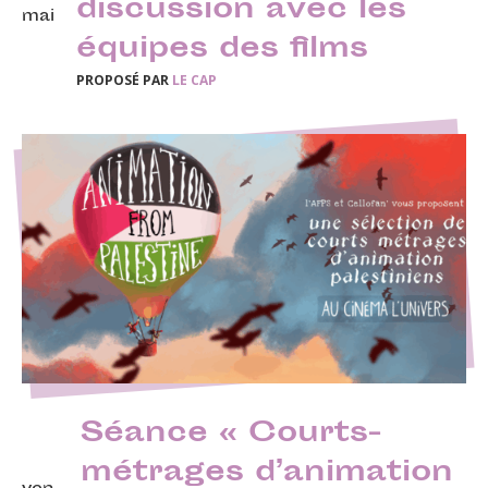
discussion avec les
mai
équipes des films
PROPOSÉ PAR
LE CAP
Séance « Courts-
métrages d’animation