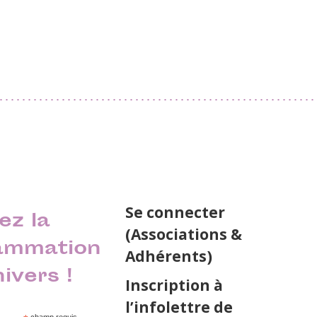
Se connecter
ez la
(Associations &
ammation
Adhérents)
nivers !
Inscription à
l’infolettre de
champ requis