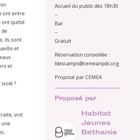
min
Accueil du public dès 18h30
 ont entre
–
 ont quitté
Bar
e de
–
, ils sont
Gratuit
eillis et
Réservation conseillée :
veaux
ldescamps@cemeanpdc.org
ers et
Proposé par CEMEA
isolé ?
Proposé par
Habitat
aite, voit
Jeunes
s une
Béthanie
es.