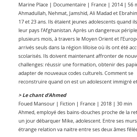
Marine Place | Documentaire | France | 2014 | 56 
Ahmadullah, Nehmat, Jamshid, Ali Madad et Ebrahim
17 et 23 ans. Ils étaient jeunes adolescents quand ils
leur pays l’Afghanistan. Après un dangereux péripl
plusieurs mois, à travers le Moyen Orient et l’Europe
arrivés seuls dans la région lilloise où ils ont été accu
scolarisés. Ils doivent maintenant affronter de nou
challenges: réussir une formation, obtenir des papi
adapter de nouveaux codes culturels. Comment se
reconstruire quand on est un adolescent immigré et 
> Le chant d’Ahmed
Foued Mansour | Fiction | France | 2018 | 30 min
Ahmed, employé des bains-douches proche de la retr
un jour débarquer Mike, adolescent. Entre ses mur
étrange relation va naitre entre ses deux âmes fêlé