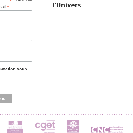
*
l’Univers
*
mail
ammation vous