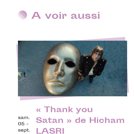
A voir aussi
« Thank you
sam.
Satan » de Hicham
05 -
LASRI
sept.