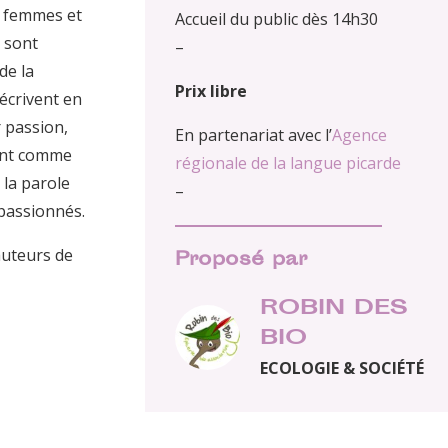
e femmes et
Accueil du public dès 14h30
 sont
–
de la
Prix libre
 écrivent en
r passion,
En partenariat avec l’
Agence
sent comme
régionale de la langue picarde
 la parole
–
 passionnés.
auteurs de
Proposé par
ROBIN DES
BIO
ECOLOGIE & SOCIÉTÉ