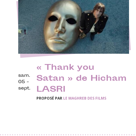
« Thank you
sam.
Satan » de Hicham
05 -
LASRI
sept.
PROPOSÉ PAR
LE MAGHREB DES FILMS