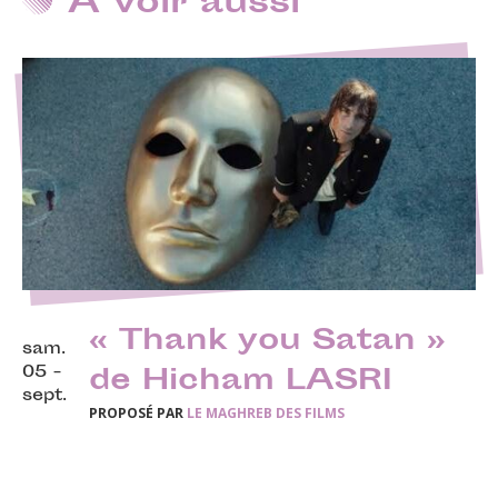
A voir aussi
« Thank you Satan »
sam.
05 -
de Hicham LASRI
sept.
PROPOSÉ PAR
LE MAGHREB DES FILMS