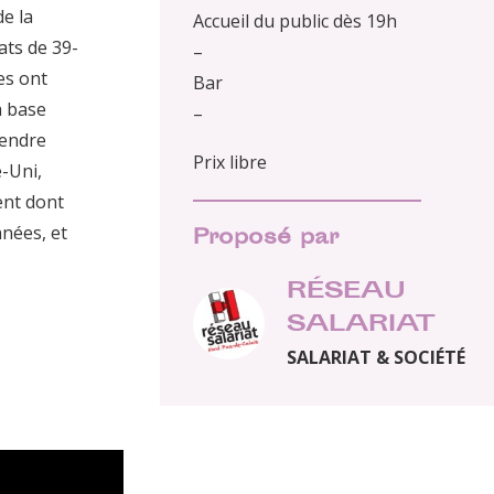
e la
Accueil du public dès 19h
ats de 39-
–
es ont
Bar
a base
–
rendre
Prix libre
-Uni,
ent dont
nnées, et
Proposé par
RÉSEAU
SALARIAT
SALARIAT & SOCIÉTÉ