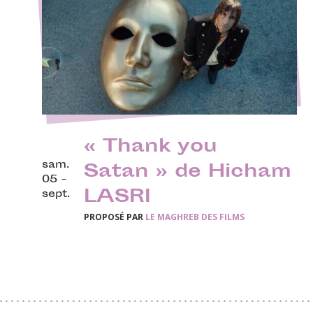
« Thank you
sam.
Satan » de Hicham
05 -
LASRI
sept.
PROPOSÉ PAR
LE MAGHREB DES FILMS