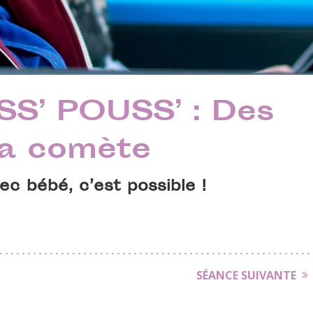
S’ POUSS’ : Des
la comète
vec bébé, c’est possible !
SÉANCE SUIVANTE