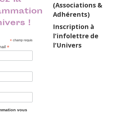
ez la
(Associations &
ammation
Adhérents)
nivers !
Inscription à
l’infolettre de
*
champ requis
l’Univers
*
mail
ammation vous