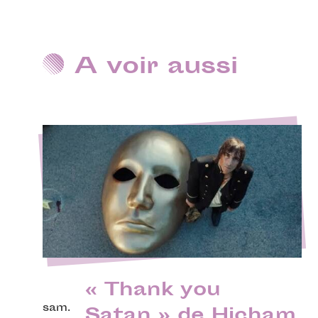
A voir aussi
« Thank you
sam.
Satan » de Hicham