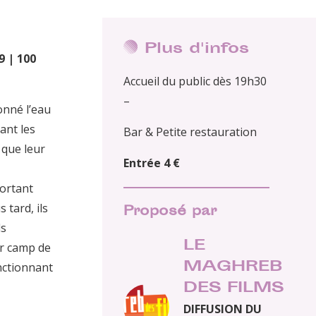
Plus d'infos
 | 100
Accueil du public dès 19h30
–
onné l’eau
ant les
Bar & Petite restauration
que leur
Entrée 4 €
portant
 tard, ils
Proposé par
ls
LE
ur camp de
MAGHREB
onctionnant
DES FILMS
DIFFUSION DU