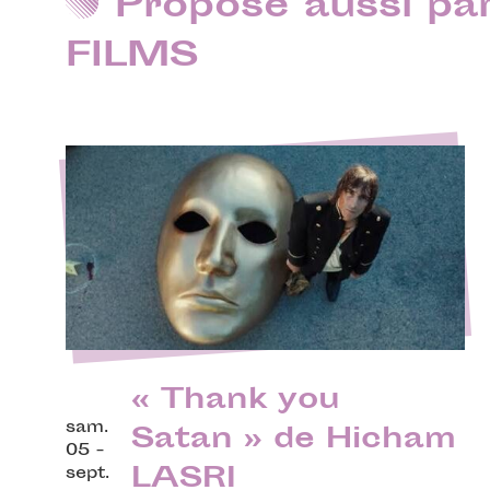
Proposé aussi p
FILMS
« Thank you
sam.
Satan » de Hicham
05 -
LASRI
sept.