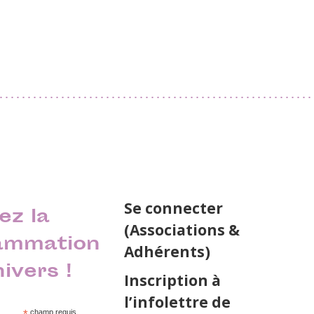
Se connecter
ez la
(Associations &
ammation
Adhérents)
nivers !
Inscription à
l’infolettre de
champ requis