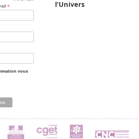
*
l’Univers
*
mail
ammation vous