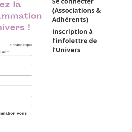
Se connecter
ez la
(Associations &
ammation
Adhérents)
nivers !
Inscription à
l’infolettre de
*
champ requis
l’Univers
*
mail
ammation vous