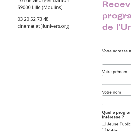
16 rue Georges Danton
Recev
59000 Lille (Moulins)
progr
03 20 52 73 48
de l'U
cinema( at )lunivers.org
Votre adresse 
Votre prénom
Votre nom
Quelle progr
intéresse ?
Jeune Public
Public